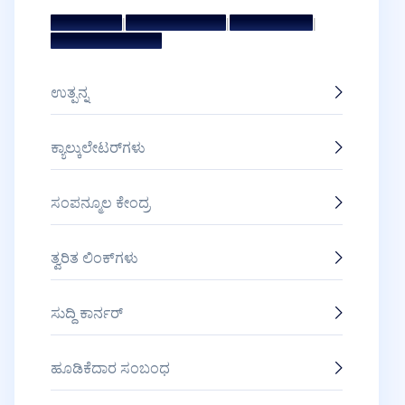
|
|
|
ಧ್ಯೇಯ ಮತ್ತು ಗುರಿ
ಮ್ಯಾನೇಜ್‌ಮೆಂಟ್ ಟೀಮ್
ನಿರ್ದೇಶಕರ ಮಂಡಳಿ
ಪ್ರಶಸ್ತಿಗಳು ಮತ್ತು ಗೌರವಗಳು
ಉತ್ಪನ್ನ
ಕ್ಯಾಲ್ಕುಲೇಟರ್‌ಗಳು
ಸಂಪನ್ಮೂಲ ಕೇಂದ್ರ
ತ್ವರಿತ ಲಿಂಕ್‌ಗಳು
ಸುದ್ದಿ ಕಾರ್ನರ್
ಹೂಡಿಕೆದಾರ ಸಂಬಂಧ