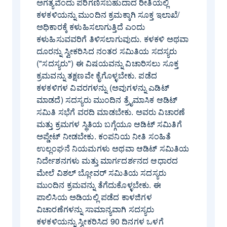
ಅಗತ್ಯವೆಂದು ಪರಿಗಣಿಸಬಹುದಾದ ರೀತಿಯಲ್ಲಿ
ಕಳಕಳಿಯನ್ನು ಮುಂದಿನ ಕ್ರಮಕ್ಕಾಗಿ ಸೂಕ್ತ ಇಲಾಖೆ/
ಅಧಿಕಾರಕ್ಕೆ ಕಳುಹಿಸಲಾಗುತ್ತಿದೆ ಎಂದು
ಕಳುಹಿಸುವವರಿಗೆ ತಿಳಿಸಲಾಗುವುದು. ಕಳಕಳಿ ಅಥವಾ
ದೂರನ್ನು ಸ್ವೀಕರಿಸಿದ ನಂತರ ಸಮಿತಿಯ ಸದಸ್ಯರು
("ಸದಸ್ಯರು") ಈ ವಿಷಯವನ್ನು ವಿಚಾರಿಸಲು ಸೂಕ್ತ
ಕ್ರಮವನ್ನು ತಕ್ಷಣವೇ ಕೈಗೊಳ್ಳಬೇಕು. ಪಡೆದ
ಕಳಕಳಿಗಳ ವಿವರಗಳನ್ನು (ಅವುಗಳನ್ನು ಎಡಿಟ್
ಮಾಡದೆ) ಸದಸ್ಯರು ಮುಂದಿನ ತ್ರೈಮಾಸಿಕ ಆಡಿಟ್
ಸಮಿತಿ ಸಭೆಗೆ ವರದಿ ಮಾಡಬೇಕು. ಅವರು ವಿಚಾರಣೆ
ಮತ್ತು ಕ್ರಮಗಳ ಸ್ಥಿತಿಯ ಬಗ್ಗೆಯೂ ಆಡಿಟ್ ಸಮಿತಿಗೆ
ಅಪ್ಡೇಟ್ ನೀಡಬೇಕು. ಕಂಪನಿಯ ನೀತಿ ಸಂಹಿತೆ
ಉಲ್ಲಂಘನೆ ನಿಯಮಗಳು ಅಥವಾ ಆಡಿಟ್ ಸಮಿತಿಯ
ನಿರ್ದೇಶನಗಳು ಮತ್ತು ಮಾರ್ಗದರ್ಶನದ ಆಧಾರದ
ಮೇಲೆ ವಿಶಲ್ ಬ್ಲೋವರ್ ಸಮಿತಿಯ ಸದಸ್ಯರು
ಮುಂದಿನ ಕ್ರಮವನ್ನು ತೆಗೆದುಕೊಳ್ಳಬೇಕು. ಈ
ಪಾಲಿಸಿಯ ಅಡಿಯಲ್ಲಿ ಪಡೆದ ಕಾಳಜಿಗಳ
ವಿಚಾರಣೆಗಳನ್ನು ಸಾಮಾನ್ಯವಾಗಿ ಸದಸ್ಯರು
ಕಳಕಳಿಯನ್ನು ಸ್ವೀಕರಿಸಿದ 90 ದಿನಗಳ ಒಳಗೆ