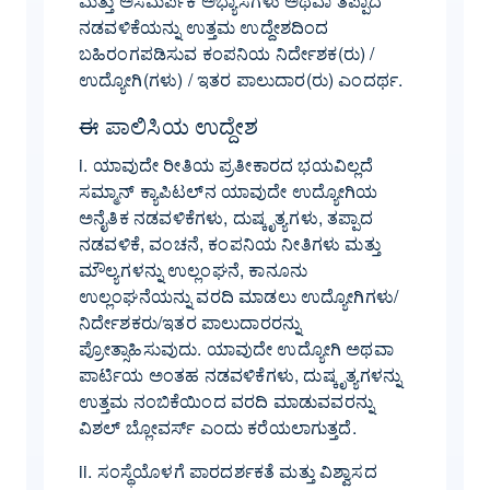
ಮತ್ತು ಅಸಮರ್ಪಕ ಅಭ್ಯಾಸಗಳು ಅಥವಾ ತಪ್ಪಾದ
ನಡವಳಿಕೆಯನ್ನು ಉತ್ತಮ ಉದ್ದೇಶದಿಂದ
ಬಹಿರಂಗಪಡಿಸುವ ಕಂಪನಿಯ ನಿರ್ದೇಶಕ(ರು) /
ಉದ್ಯೋಗಿ(ಗಳು) / ಇತರ ಪಾಲುದಾರ(ರು) ಎಂದರ್ಥ.
ಈ ಪಾಲಿಸಿಯ ಉದ್ದೇಶ
i. ಯಾವುದೇ ರೀತಿಯ ಪ್ರತೀಕಾರದ ಭಯವಿಲ್ಲದೆ
ಸಮ್ಮಾನ್ ಕ್ಯಾಪಿಟಲ್‌ನ ಯಾವುದೇ ಉದ್ಯೋಗಿಯ
ಅನೈತಿಕ ನಡವಳಿಕೆಗಳು, ದುಷ್ಕೃತ್ಯಗಳು, ತಪ್ಪಾದ
ನಡವಳಿಕೆ, ವಂಚನೆ, ಕಂಪನಿಯ ನೀತಿಗಳು ಮತ್ತು
ಮೌಲ್ಯಗಳನ್ನು ಉಲ್ಲಂಘನೆ, ಕಾನೂನು
ಉಲ್ಲಂಘನೆಯನ್ನು ವರದಿ ಮಾಡಲು ಉದ್ಯೋಗಿಗಳು/
ನಿರ್ದೇಶಕರು/ಇತರ ಪಾಲುದಾರರನ್ನು
ಪ್ರೋತ್ಸಾಹಿಸುವುದು. ಯಾವುದೇ ಉದ್ಯೋಗಿ ಅಥವಾ
ಪಾರ್ಟಿಯ ಅಂತಹ ನಡವಳಿಕೆಗಳು, ದುಷ್ಕೃತ್ಯಗಳನ್ನು
ಉತ್ತಮ ನಂಬಿಕೆಯಿಂದ ವರದಿ ಮಾಡುವವರನ್ನು
ವಿಶಲ್ ಬ್ಲೋವರ್ಸ್ ಎಂದು ಕರೆಯಲಾಗುತ್ತದೆ.
ii. ಸಂಸ್ಥೆಯೊಳಗೆ ಪಾರದರ್ಶಕತೆ ಮತ್ತು ವಿಶ್ವಾಸದ