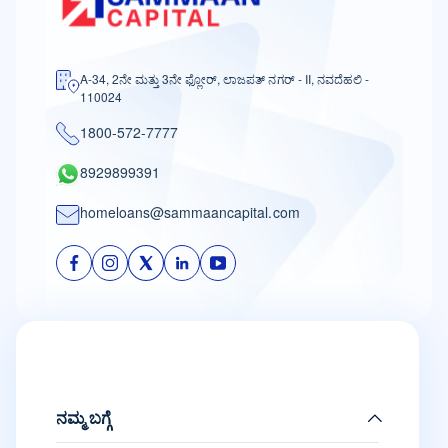
A-34, 2ನೇ ಮತ್ತು 3ನೇ ಫ್ಲೋರ್, ಲಾಜಪತ್ ನಗರ್ - II, ನವದೆಹಲಿ -
110024
1800-572-7777
8929899391
homeloans@sammaancapital.com
ನಮ್ಮ ಬಗ್ಗೆ