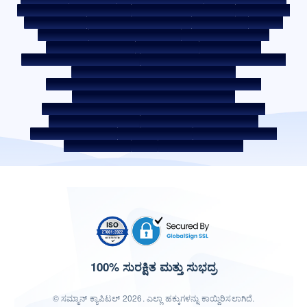
ಕುಂದುಕೊರತೆಯನ್ನು ಪೋಸ್ಟ್ ಮಾಡಿ
ಕುಂದುಕೊರತೆ ಪರಿಹಾರ ಪಾಲಿಸಿ
ಪರಿಸರ ಪಾಲಿಸಿ
ಗುಣಮಟ್ಟ ಪಾಲಿಸಿ
ಸೋಶಿಯಲ್ ಮೀಡಿಯಾ ಪಾಲಿಸಿ
ಹಕ್ಕು ನಿರಾಕರಣೆ
ಬಡ್ಡಿ ದರ
ಬಡ್ಡಿ ದರ ನೀತಿ
ಫೀಸ್ ಮತ್ತು ಇತರ ಶುಲ್ಕಗಳು
ಅಗತ್ಯವಿರುವ ಡಾಕ್ಯುಮೆಂಟ್
ಮುಂಗಡ ಪಾವತಿ ಶುಲ್ಕಗಳು
ROI ಸ್ವಿಚ್ ಪಾಲಿಸಿ
ಸಹ-ಸಾಲ ಪಾಲಿಸಿ
ಸಹ-ಸಾಲ ನೀಡುವ ಪಾಲುದಾರಿಕೆಗಳು
ಸಾಲಗಾರರ ಶಿಕ್ಷಣ - SMA/ NPA ವರ್ಗೀಕರಣ
ಸಾಲಗಾರರ ಜಾಗೃತಿ -ಆರ್‌ಬಿಐ ಒಂಬುಡ್ಸ್‌ಮನ್ ಸ್ಕೀಮ್
ಸಾಲಗಾರರ ಜಾಗೃತಿ - ಆಸ್ತಿ ಡಾಕ್ಯುಮೆಂಟ್‌ಗಳನ್ನು ಹಸ್ತಾಂತರಿಸುವ ಪ್ರಕ್ರಿಯೆ
ಕಾರ್ಪೊರೇಟ್ ಆಡಳಿತದ ಆಂತರಿಕ ಮಾರ್ಗಸೂಚಿಗಳು
SARFAESI ಕಾಯ್ದೆ 2002 ರ ಅಡಿಯಲ್ಲಿ ಹೊಂದಿರುವ ಸುರಕ್ಷಿತ ಸ್ವತ್ತುಗಳು
ಸ್ಥಗಿತ ಸೇವಾ ಪೂರೈಕೆದಾರರು
ಡಿಜಿಟಲ್ ಸೋರ್ಸಿಂಗ್ ಪಾಲುದಾರರು
ಲಿಕ್ವಿಡಿಟಿ ರಿಸ್ಕ್ ಬಗ್ಗೆ ಪ್ರಕಟಣೆ
ಡಿಜಿಟಲ್ ಸರ್ವಿಸ್‌ಗಳು
ಸಿಕೆವೈಸಿ ಜಾಗೃತಿ ವಿಡಿಯೋ
CKYC ಜಾಗೃತಿ ಚಿತ್ರ
CSR
ಭಾರತದಲ್ಲಿ ವಸತಿ ಸ್ಥಳಗಳು
100% ಸುರಕ್ಷಿತ ಮತ್ತು ಸುಭದ್ರ
© ಸಮ್ಮಾನ್ ಕ್ಯಾಪಿಟಲ್ 2026. ಎಲ್ಲಾ ಹಕ್ಕುಗಳನ್ನು ಕಾಯ್ದಿರಿಸಲಾಗಿದೆ.