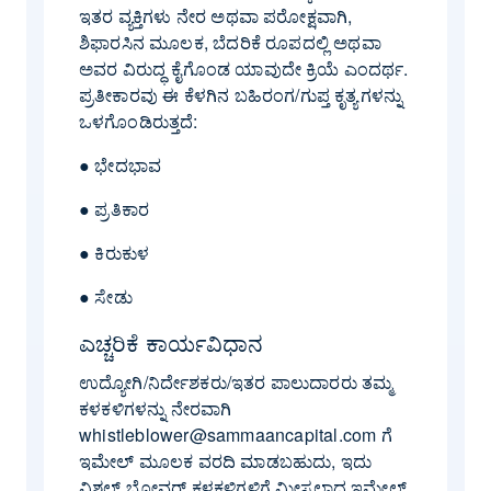
ಇತರ ವ್ಯಕ್ತಿಗಳು ನೇರ ಅಥವಾ ಪರೋಕ್ಷವಾಗಿ,
ಶಿಫಾರಸಿನ ಮೂಲಕ, ಬೆದರಿಕೆ ರೂಪದಲ್ಲಿ ಅಥವಾ
ಅವರ ವಿರುದ್ಧ ಕೈಗೊಂಡ ಯಾವುದೇ ಕ್ರಿಯೆ ಎಂದರ್ಥ.
ಪ್ರತೀಕಾರವು ಈ ಕೆಳಗಿನ ಬಹಿರಂಗ/ಗುಪ್ತ ಕೃತ್ಯಗಳನ್ನು
ಒಳಗೊಂಡಿರುತ್ತದೆ:
● ಭೇದಭಾವ
● ಪ್ರತಿಕಾರ
● ಕಿರುಕುಳ
● ಸೇಡು
ಎಚ್ಚರಿಕೆ ಕಾರ್ಯವಿಧಾನ
ಉದ್ಯೋಗಿ/ನಿರ್ದೇಶಕರು/ಇತರ ಪಾಲುದಾರರು ತಮ್ಮ
ಕಳಕಳಿಗಳನ್ನು ನೇರವಾಗಿ
whistleblower@sammaancapital.com ಗೆ
ಇಮೇಲ್ ಮೂಲಕ ವರದಿ ಮಾಡಬಹುದು, ಇದು
ವಿಶಲ್ ಬ್ಲೋವರ್ ಕಳಕಳಿಗಳಿಗೆ ಮೀಸಲಾದ ಇಮೇಲ್