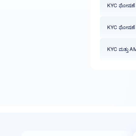
KYC ಘೋಷಣೆ ವ
KYC ಘೋಷಣೆ ವ
KYC ಮತ್ತು AM