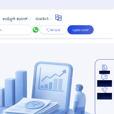
ಉದ್ಯೋಗಿ ಕಾರ್ನರ್
ಸಂಪರ್ಕಿಸಿ
ಕರೆ ಮಾಡಿ
ಗ್ರಾಹಕರ ಲಾಗಿನ್
ಅಪ್ಲೈ ಮಾಡಿ
ಈಗ ಚಾಟ್
ಮಾಡಿ
ಕಾಲ್‌ಬ್ಯಾಕ್
ಪಡೆಯಿರಿ