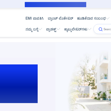
ಸಬ್‌ವೆನ್ಶನ್ ಸಾಲಗಾರರಿಗೆ ಸಾರ್ವಜನಿಕ ನೋಟಿಸ್
EMI ಪಾವತಿಸಿ
ಬ್ರಾಂಚ್ ಲೊಕೇಟರ್
ಹೂಡಿಕೆದಾರ ಸಂಬಂಧ
ನಮ್ಮ ಬಗ್ಗೆ
ಪ್ರಾಡಕ್ಟ್
ಕ್ಯಾಲ್ಕುಲೇಟರ್‌ಗಳು
ೋಮ್