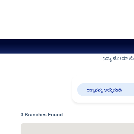
ನಿಮ್ಮ ಹೋಮ್ ಲೋನ
3
Branches
Found