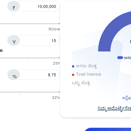
₹
5Crore
Y
ಳು
ಅಸಲು
25Y
ಅಸಲು ಮೊತ್ತ
Total Interest
%
ಒಟ್ಟು ಮೊತ್ತ
22%
ಹ
ನಿಮ್ಮ ಅಮೊರ್ಟೈಸೇ