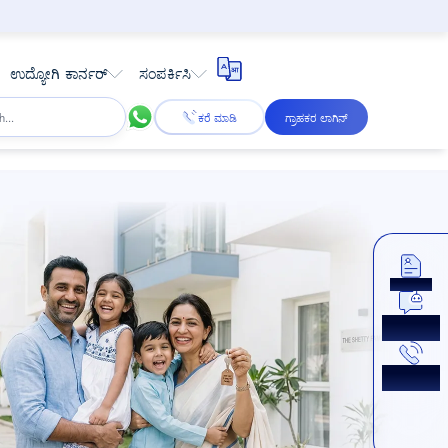
ಉದ್ಯೋಗಿ ಕಾರ್ನರ್
ಸಂಪರ್ಕಿಸಿ
ಕರೆ ಮಾಡಿ
ಗ್ರಾಹಕರ ಲಾಗಿನ್
ಅಪ್ಲೈ ಮಾಡಿ
ಈಗ ಚಾಟ್
ಮಾಡಿ
ಕಾಲ್‌ಬ್ಯಾಕ್
ಪಡೆಯಿರಿ