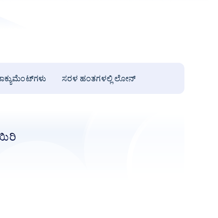
ಾಕ್ಯುಮೆಂಟ್‌ಗಳು
ಸರಳ ಹಂತಗಳಲ್ಲಿ ಲೋನ್
ಹತ್ತಿರದ ಬ್ರಾಂಚ್
ಪ
ಯಿರಿ