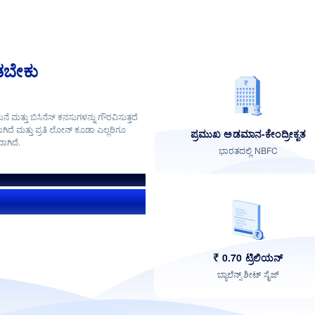
ಾಡಬೇಕು
ೆ ಮತ್ತು ಬಿಸಿನೆಸ್ ಕನಸುಗಳನ್ನು ಗೌರವಿಸುತ್ತದೆ
ಗಿದೆ ಮತ್ತು ಪ್ರತಿ ಲೋನ್ ಕೂಡಾ ಎಲ್ಲರಿಗೂ
ಪ್ರಮುಖ ಅಡಮಾನ-ಕೇಂದ್ರೀಕೃತ
ಗಿದೆ.
ಭಾರತದಲ್ಲಿ NBFC
₹ 0.70 ಟ್ರಿಲಿಯನ್
ಬ್ಯಾಲೆನ್ಸ್ ಶೀಟ್ ಸೈಜ್