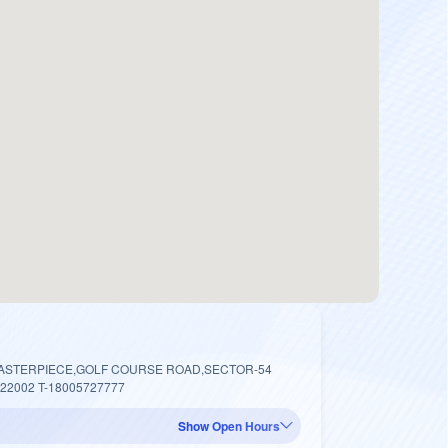
MASTERPIECE,GOLF COURSE ROAD,SECTOR-54
122002 T-18005727777
Show Open Hours