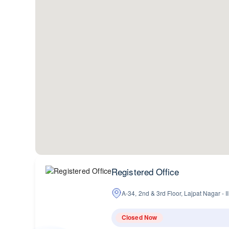
Registered Office
A-34, 2nd & 3rd Floor, Lajpat Nagar - 
Closed Now