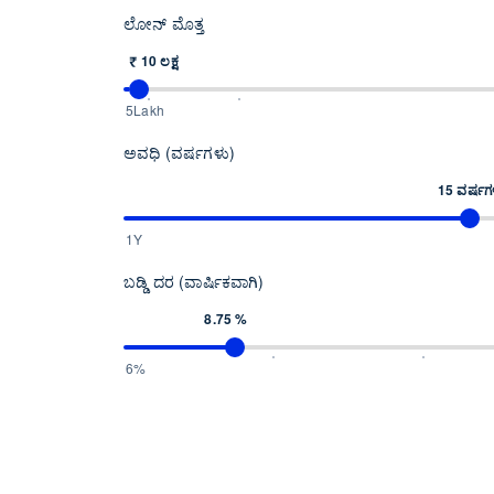
ಲೋನ್ ಮೊತ್ತ
₹ 10 ಲಕ್ಷ
5Lakh
ಅವಧಿ (ವರ್ಷಗಳು)
15 ವರ್ಷಗ
1Y
ಬಡ್ಡಿ ದರ (ವಾರ್ಷಿಕವಾಗಿ)
8.75 %
6%