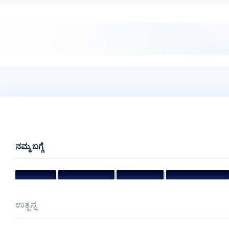
ನಮ್ಮ ಬಗ್ಗೆ
|
|
|
ಧ್ಯೇಯ ಮತ್ತು ಗುರಿ
ಮ್ಯಾನೇಜ್‌ಮೆಂಟ್ ಟೀಮ್
ನಿರ್ದೇಶಕರ ಮಂಡಳಿ
ಪ್ರಶಸ್ತಿಗಳು ಮತ್ತು ಗೌರವಗಳು
ಉತ್ಪನ್ನ