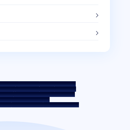
ುಕೀ ಪಾಲಿಸಿ
ಗೌಪ್ಯತಾ ನೀತಿ
ನಿಯಮ ಮತ್ತು ಷರತ್ತುಗಳು
 ಪಾಲಿಸಿ
ಹಕ್ಕು ನಿರಾಕರಣೆ
ಬಡ್ಡಿ ದರ
ಬಡ್ಡಿ ದರ ನೀತಿ
ಿಕೆಗಳು
ಸಾಲಗಾರರ ಶಿಕ್ಷಣ - SMA/ NPA ವರ್ಗೀಕರಣ
 ಆಡಳಿತದ ಆಂತರಿಕ ಮಾರ್ಗಸೂಚಿಗಳು
 ಪ್ರಕಟಣೆ
ಡಿಜಿಟಲ್ ಸರ್ವಿಸ್‌ಗಳು
ಸಿಕೆವೈಸಿ ಜಾಗೃತಿ ವಿಡಿಯೋ