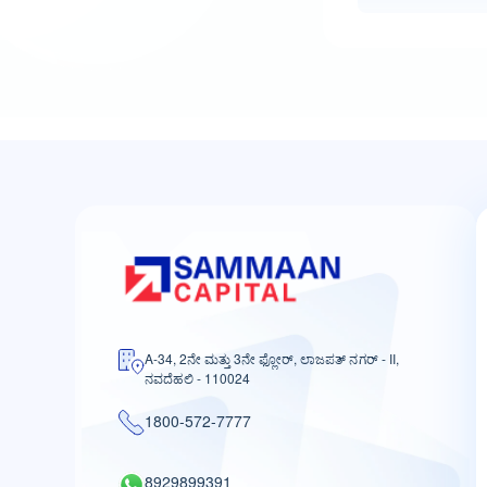
A-34, 2ನೇ ಮತ್ತು 3ನೇ ಫ್ಲೋರ್, ಲಾಜಪತ್ ನಗರ್ - II,
ನವದೆಹಲಿ - 110024
1800-572-7777
8929899391