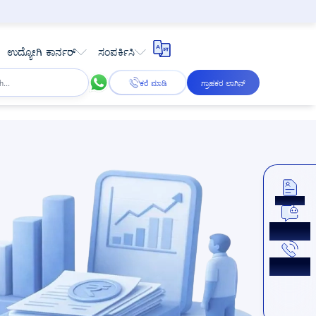
ಉದ್ಯೋಗಿ ಕಾರ್ನರ್
ಸಂಪರ್ಕಿಸಿ
ಕರೆ ಮಾಡಿ
ಗ್ರಾಹಕರ ಲಾಗಿನ್
ಅಪ್ಲೈ ಮಾಡಿ
ಈಗ ಚಾಟ್
ಮಾಡಿ
ಕಾಲ್‌ಬ್ಯಾಕ್
ಪಡೆಯಿರಿ