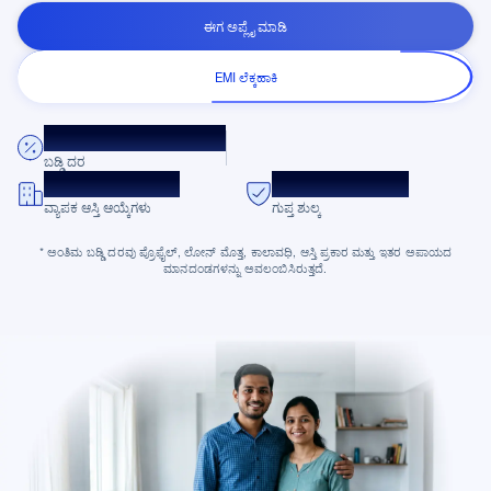
ಈಗ ಅಪ್ಲೈ ಮಾಡಿ
EMI ಲೆಕ್ಕಹಾಕಿ
8.75% ಪ್ರತಿ ವರ್ಷದ ನಂತರ
ಬಡ್ಡಿ ದರ
10K+ ಯೋಜನೆಗಳು
ಪಾರದರ್ಶಕ ಶುಲ್ಕಗಳು
ವ್ಯಾಪಕ ಆಸ್ತಿ ಆಯ್ಕೆಗಳು
ಗುಪ್ತ ಶುಲ್ಕ
* ಅಂತಿಮ ಬಡ್ಡಿ ದರವು ಪ್ರೊಫೈಲ್, ಲೋನ್ ಮೊತ್ತ, ಕಾಲಾವಧಿ, ಆಸ್ತಿ ಪ್ರಕಾರ ಮತ್ತು ಇತರ ಅಪಾಯದ
ಮಾನದಂಡಗಳನ್ನು ಅವಲಂಬಿಸಿರುತ್ತದೆ.