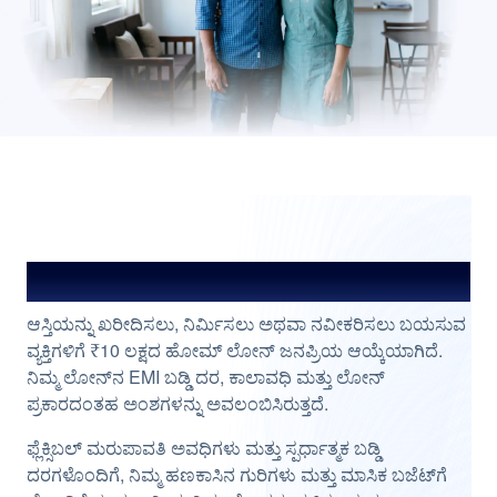
₹10 ಲಕ್ಷದ ಹೋಮ್ ಲೋನ್ ಮೇಲ್ನೋಟ
ಆಸ್ತಿಯನ್ನು ಖರೀದಿಸಲು, ನಿರ್ಮಿಸಲು ಅಥವಾ ನವೀಕರಿಸಲು ಬಯಸುವ
ವ್ಯಕ್ತಿಗಳಿಗೆ ₹10 ಲಕ್ಷದ ಹೋಮ್ ಲೋನ್ ಜನಪ್ರಿಯ ಆಯ್ಕೆಯಾಗಿದೆ.
ನಿಮ್ಮ ಲೋನ್‌ನ EMI ಬಡ್ಡಿ ದರ, ಕಾಲಾವಧಿ ಮತ್ತು ಲೋನ್
ಪ್ರಕಾರದಂತಹ ಅಂಶಗಳನ್ನು ಅವಲಂಬಿಸಿರುತ್ತದೆ.
ಫ್ಲೆಕ್ಸಿಬಲ್ ಮರುಪಾವತಿ ಅವಧಿಗಳು ಮತ್ತು ಸ್ಪರ್ಧಾತ್ಮಕ ಬಡ್ಡಿ
ದರಗಳೊಂದಿಗೆ, ನಿಮ್ಮ ಹಣಕಾಸಿನ ಗುರಿಗಳು ಮತ್ತು ಮಾಸಿಕ ಬಜೆಟ್‌ಗೆ