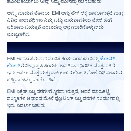
ಹೊಂದಿಕೆಯಾಗಲು ನೀವು ನಿಮ್ಮ ಲೋನನ್ನು ರಚಿಸಬಹುದು.
ಅಪ್ಲೈ ಮಾಡುವ ಮೊದಲು, EMI ಅನ್ನು ಹೇಗೆ ಲೆಕ್ಕ ಹಾಕಲಾಗುತ್ತದೆ ಮತ್ತು
ವಿವಿಧ ಕಾಲಾವಧಿಗಳು ನಿಮ್ಮ ಒಟ್ಟು ಮರುಪಾವತಿಯ ಮೇಲೆ ಹೇಗೆ
ಪರಿಣಾಮ ಬೀರುತ್ತವೆ ಎಂಬುದನ್ನು ಅರ್ಥಮಾಡಿಕೊಳ್ಳುವುದು
ಮುಖ್ಯವಾಗಿದೆ.
ಹೋಮ್ ಲೋನ್ EMI ಎಂದರೇನು?
EMI ಅಥವಾ ಸಮನಾದ ಮಾಸಿಕ ಕಂತು ಎಂಬುದು ನಿಮ್ಮ
ಹೋಮ್
ಲೋನ್
ಗೆ ನೀವು ಪ್ರತಿ ತಿಂಗಳು ಪಾವತಿಸುವ ನಿಗದಿತ ಮೊತ್ತವಾಗಿದೆ.
ಇದು ಅಸಲು ಮೊತ್ತ ಮತ್ತು ಬಾಕಿ ಉಳಿದ ಲೋನ್ ಮೇಲೆ ವಿಧಿಸಲಾಗುವ
ಬಡ್ಡಿ ಎರಡನ್ನೂ ಒಳಗೊಂಡಿದೆ.
EMI ಫಿಕ್ಸೆಡ್ ಬಡ್ಡಿ ದರಗಳಿಗೆ ಸ್ಥಿರವಾಗಿರುತ್ತದೆ, ಆದರೆ ಮಾರುಕಟ್ಟೆ
ಪರಿಸ್ಥಿತಿಗಳ ಆಧಾರದ ಮೇಲೆ ಫ್ಲೋಟಿಂಗ್ ಬಡ್ಡಿ ದರಗಳ ಸಂದರ್ಭದಲ್ಲಿ
ಇದು ಬದಲಾಗಬಹುದು.
₹10 ಲಕ್ಷದ ಹೋಮ್ ಲೋನ್‌ಗೆ EMI ಅನ್ನು
ಹೇಗೆ ಲೆಕ್ಕ ಹಾಕಲಾಗುತ್ತದೆ