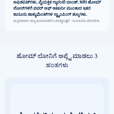
ಅಫಿಡವಿಟ್‌ಗಳು, ವೈಯಕ್ತಿಕ ಗ್ಯಾರಂಟಿ ಬಾಂಡ್, NRI ಹೋಮ್
ಲೋನ್‌ಗಳಿಗೆ ಪವರ್ ಆಫ್ ಅಟಾರ್ನಿ ಮುಂತಾದ ಇತರ
ಕಾನೂನು ಡಾಕ್ಯುಮೆಂಟ್‌ಗಳ ಸ್ಟ್ಯಾಂಪಿಂಗ್ ಶುಲ್ಕಗಳು.
ವಾಸ್ತವಿಕವಾಗಿ, ರಾಜ್ಯ ಕಾನೂನುಗಳಿಗೆ ಒಳಪಟ್ಟಿರುತ್ತದೆ - ಸಾಲಗಾರರು ಭರಿಸಬೇಕು
ಹೋಮ್ ಲೋನಿಗೆ ಅಪ್ಲೈ ಮಾಡಲು 3
ಹಂತಗಳು
ತ್ವರಿತ ಮಂಜೂರಾತಿ