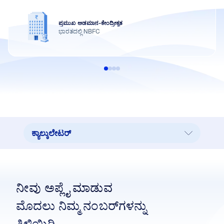
ಪ್ರಮುಖ ಅಡಮಾನ-ಕೇಂದ್ರೀಕೃತ
ಭಾರತದಲ್ಲಿ NBFC
ಕ್ಯಾಲ್ಕುಲೇಟರ್
ಕ್ಯಾಲ್ಕುಲೇಟರ್
ಕಾಲಾವಧಿ ಟೇಬಲ್
ನೀವು ಅಪ್ಲೈ ಮಾಡುವ
ಪ್ರತಿ ಲಕ್ಷಕ್ಕೆ EMI
ಮೊದಲು ನಿಮ್ಮ ನಂಬರ್‌ಗಳನ್ನು
ಅಗತ್ಯ ಡಾಕ್ಯುಮೆಂಟ್‌ಗಳು
ತಿಳಿಯಿರಿ