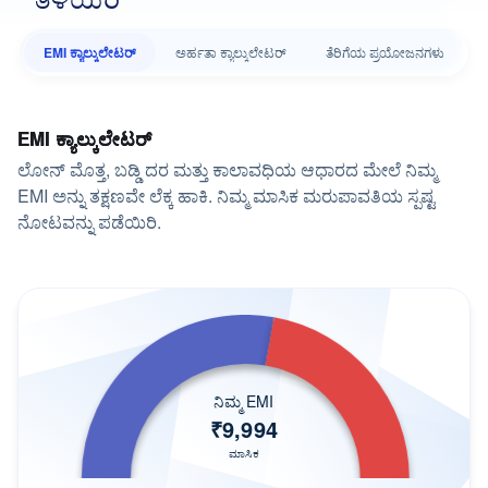
ಫೀಸ್ ಮತ್ತು ಶುಲ್ಕಗಳು
ಅರ್ಜಿ ಸಲ್ಲಿಸುವುದು ಹೇಗೆ
EMI ಕ್ಯಾಲ್ಕುಲೇಟರ್
ಅರ್ಹತಾ ಕ್ಯಾಲ್ಕುಲೇಟರ್
ತೆರಿಗೆಯ ಪ್ರಯೋಜನಗಳು
ಪದೇಪದೇ ಕೇಳಲಾಗುವ ಪ್ರಶ್ನೆಗಳು
ಹೋಮ್ ಲೋನ್‌ಗಳು
EMI ಕ್ಯಾಲ್ಕುಲೇಟರ್
ಸಿಟಿ ಹೋಮ್ ಲೋನ್
ಲೋನ್ ಮೊತ್ತ, ಬಡ್ಡಿ ದರ ಮತ್ತು ಕಾಲಾವಧಿಯ ಆಧಾರದ ಮೇಲೆ ನಿಮ್ಮ
EMI ಅನ್ನು ತಕ್ಷಣವೇ ಲೆಕ್ಕ ಹಾಕಿ. ನಿಮ್ಮ ಮಾಸಿಕ ಮರುಪಾವತಿಯ ಸ್ಪಷ್ಟ
ನಿಮಗಾಗಿ ಸರಿಯಾದ ಲೋನ್
ನೋಟವನ್ನು ಪಡೆಯಿರಿ.
ನಮ್ಮ ಪ್ರಾಡಕ್ಟ್ ಗಳನ್ನು ಅನ್ವೇಷಿಸಿ
ಬಳಕೆದಾರರ ಬ್ಲಾಗ್‌ಗಳು
ಹೋಮ್ ಲೋನ್‌ಗಾಗಿ ಹುಡುಕುತ್ತಿದ್ದೀರಾ
ನಿಮ್ಮ EMI
₹
9,994
ಮಾಸಿಕ