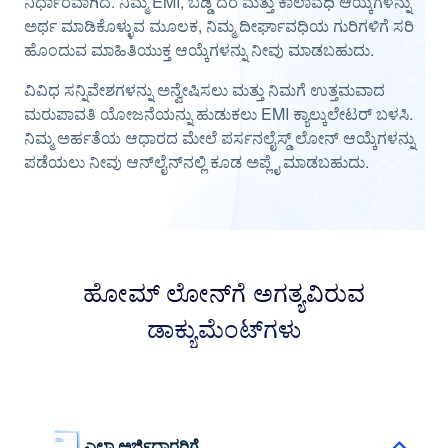
ನಿರ್ಧಾರವಾಗಿದೆ. ನಿಮ್ಮ EMI, ಬಡ್ಡಿ ದರ ಮತ್ತು ಕಾಲಾವಧಿ ಆಯ್ಕೆಗಳನ್ನು
ಅರ್ಥ ಮಾಡಿಕೊಳ್ಳುವ ಮೂಲಕ, ನಿಮ್ಮ ದೀರ್ಘಾವಧಿಯ ಗುರಿಗಳಿಗೆ ಸರಿ
ಹೊಂದುವ ಮಾಹಿತಿಯುಕ್ತ ಆಯ್ಕೆಗಳನ್ನು ನೀವು ಮಾಡಬಹುದು.
ವಿವಿಧ ಸನ್ನಿವೇಶಗಳನ್ನು ಅನ್ವೇಷಿಸಲು ಮತ್ತು ನಿಮಗೆ ಉತ್ತಮವಾದ
ಮರುಪಾವತಿ ಯೋಜನೆಯನ್ನು ಹುಡುಕಲು EMI ಕ್ಯಾಲ್ಕುಲೇಟರ್ ಬಳಸಿ.
ನಿಮ್ಮ ಅರ್ಹತೆಯ ಆಧಾರದ ಮೇಲೆ ಪರ್ಸನಲೈಸ್ಡ್ ಲೋನ್ ಆಯ್ಕೆಗಳನ್ನು
ಪಡೆಯಲು ನೀವು ಆನ್‌ಲೈನ್‌ನಲ್ಲಿ ಕೂಡ ಅಪ್ಲೈ ಮಾಡಬಹುದು.
ಹೋಮ್ ಲೋನ್‌ಗೆ ಅಗತ್ಯವಿರುವ
ಡಾಕ್ಯುಮೆಂಟ್‌ಗಳು
ಎಲ್ಲಾ ಅರ್ಜಿದಾರರಿಗೆ