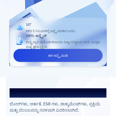
107
ಕಳೆದ 5 ನಿಮಿಷಗಳಲ್ಲಿ ಅಪ್ಲೈ ಮಾಡಿದ ಜನರು.
100% ಆನ್ಲೈನ್
ರಾಷ್ಟ್ರವ್ಯಾಪಿ ಮನೆ ಖರೀದಿದಾರರು ವಿಶ್ವಾಸವಿಟ್ಟಿರುವ ಸರಳ, ಸುರಕ್ಷಿತ
ಮತ್ತು ತ್ವರಿತ ಪ್ರಕ್ರಿಯೆ
ಈಗ ಅಪ್ಲೈ ಮಾಡಿ
ಆಗಾಗ್ಗೆ ಕೇಳುವ ಪ್ರಶ್ನೆಗಳು
ಲೋನ್‌ಗಳು, ಅರ್ಹತೆ, EMI ಗಳು, ಡಾಕ್ಯುಮೆಂಟ್‌ಗಳು, ಪ್ರಕ್ರಿಯೆ
ಮತ್ತು ಬೆಂಬಲವನ್ನು ಸರಳವಾಗಿ ವಿವರಿಸಲಾಗಿದೆ.