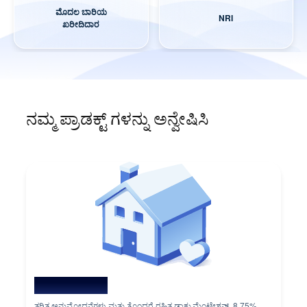
ಮೊದಲ ಬಾರಿಯ
NRI
ಖರೀದಿದಾರ
ನಮ್ಮ ಪ್ರಾಡಕ್ಟ್ ಗಳನ್ನು ಅನ್ವೇಷಿಸಿ
ಹೋಮ್ ಲೋನ್‌
ತ್ವರಿತ ಅನುಮೋದನೆಗಳು ಮತ್ತು ತೊಂದರೆ ರಹಿತ ಡಾಕ್ಯುಮೆಂಟೇಶನ್. 8.75%