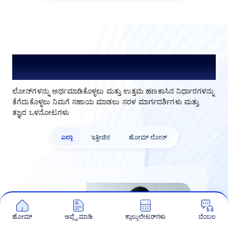
ಲೋನ್ ಅನ್ನು ಅರ್ಥಮಾಡಿಕೊಳ್ಳಿ. ಉತ್ತಮವಾದುದನ್ನು
ಆಯ್ಕೆಮಾಡಿ.
ಲೋನ್‌ಗಳನ್ನು ಅರ್ಥಮಾಡಿಕೊಳ್ಳಲು ಮತ್ತು ಉತ್ತಮ ಹಣಕಾಸಿನ ನಿರ್ಧಾರಗಳನ್ನು
ತೆಗೆದುಕೊಳ್ಳಲು ನಿಮಗೆ ಸಹಾಯ ಮಾಡಲು ಸರಳ ಮಾರ್ಗದರ್ಶಿಗಳು ಮತ್ತು
ತಜ್ಞರ ಒಳನೋಟಗಳು
ಎಲ್ಲಾ
ಇತ್ತೀಚಿನ
ಹೋಮ್ ಲೋನ್‌
ಹೋಮ್
ಅಪ್ಲೈ ಮಾಡಿ
ಕ್ಯಾಲ್ಕುಲೇಟರ್‌ಗಳು
ಬೆಂಬಲ