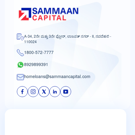
A-34, 2ನೇ ಮತ್ತು 3ನೇ ಫ್ಲೋರ್, ಲಾಜಪತ್ ನಗರ್ - II, ನವದೆಹಲಿ -
110024
1800-572-7777
8929899391
homeloans@sammaancapital.com