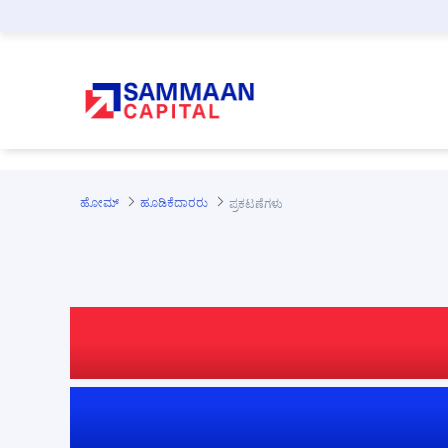
ಪ್ರಮುಖ ಕಂಟೆಂಟಿಗೆ ಸ್ಕಿಪ್ ಮಾಡಿ
ಹೋಮ್
ಹೂಡಿಕೆದಾರರು
ಪ್ರಕಟಣೆಗಳು
ಅನುಸರಣೆ ಮತ್ತು ಪಾ
SEBI LODR ಪ್ರಕ