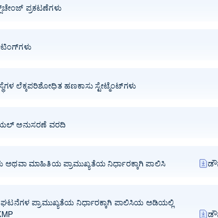
್ಸ್‌ಚೇಂಜ್ ಪ್ರಕಟಣೆಗಳು
ರೇಟಿಂಗ್‌ಗಳು
ೆಗಳ ಲೆಕ್ಕಪರಿಶೋಧಿತ ಹಣಕಾಸು ಸ್ಟೇಟ್ಮೆಂಟ್‌ಗಳು
ೇರಿಯಲ್ ಅನುಸರಣೆ ವರದಿ
 ಅಥವಾ ಮಾಹಿತಿಯ ಪ್ರಾಮುಖ್ಯತೆಯ ನಿರ್ಧಾರಕ್ಕಾಗಿ ಪಾಲಿಸಿ
ಡೌ
 ಘಟನೆಗಳ ಪ್ರಾಮುಖ್ಯತೆಯ ನಿರ್ಧಾರಕ್ಕಾಗಿ ಪಾಲಿಸಿಯ ಅಡಿಯಲ್ಲಿ
 KMP
ಡೌ