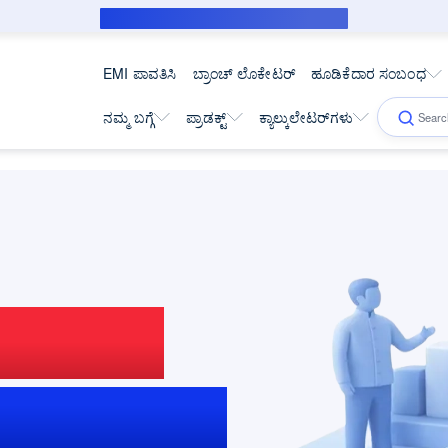
ಸಬ್‌ವೆನ್ಶನ್ ಸಾಲಗಾರರಿಗೆ ಸಾರ್ವಜನಿಕ ನೋಟಿಸ್
EMI ಪಾವತಿಸಿ
ಬ್ರಾಂಚ್ ಲೊಕೇಟರ್
ಹೂಡಿಕೆದಾರ ಸಂಬಂಧ
ನಮ್ಮ ಬಗ್ಗೆ
ಪ್ರಾಡಕ್ಟ್
ಕ್ಯಾಲ್ಕುಲೇಟರ್‌ಗಳು
ರದರ್ಶಕತೆ
ಟಣೆಗಳು