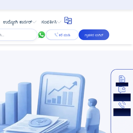
ಉದ್ಯೋಗಿ ಕಾರ್ನರ್
ಸಂಪರ್ಕಿಸಿ
ಕರೆ ಮಾಡಿ
ಗ್ರಾಹಕರ ಲಾಗಿನ್
ಅಪ್ಲೈ ಮಾಡಿ
ಈಗ ಚಾಟ್
ಮಾಡಿ
ಕಾಲ್‌ಬ್ಯಾಕ್
ಪಡೆಯಿರಿ