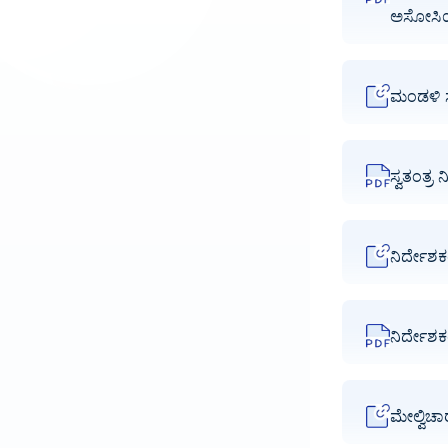
ಅಸೋಸಿ
ಮಂಡಳಿ 
ಸ್ವತಂತ್
ನಿರ್ದೇ
ನಿರ್ದೇಶ
ಮೇಲ್ವಿಚ