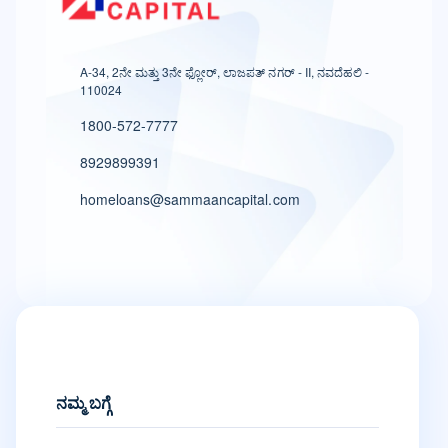
A-34, 2ನೇ ಮತ್ತು 3ನೇ ಫ್ಲೋರ್, ಲಾಜಪತ್ ನಗರ್ - II, ನವದೆಹಲಿ -
110024
1800-572-7777
8929899391
homeloans@sammaancapital.com
ನಮ್ಮ ಬಗ್ಗೆ