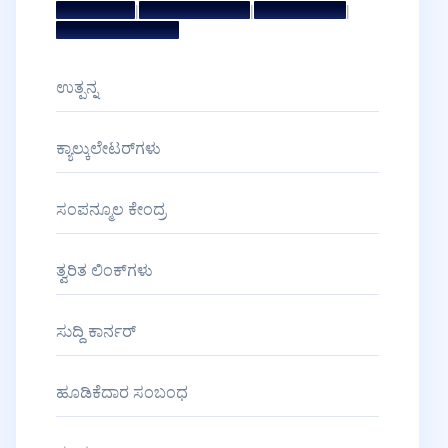
|
|
|
ಧ್ಯೇಯ ಮತ್ತು ಗುರಿ
ಮ್ಯಾನೇಜ್‌ಮೆಂಟ್ ಟೀಮ್
ನಿರ್ದೇಶಕರ ಮಂಡಳಿ
ಪ್ರಶಸ್ತಿಗಳು ಮತ್ತು ಗೌರವಗಳು
ಉತ್ಪನ್ನ
ಕ್ಯಾಲ್ಕುಲೇಟರ್‌ಗಳು
ಸಂಪನ್ಮೂಲ ಕೇಂದ್ರ
ತ್ವರಿತ ಲಿಂಕ್‌ಗಳು
ಸುದ್ದಿ ಕಾರ್ನರ್
ಹೂಡಿಕೆದಾರ ಸಂಬಂಧ