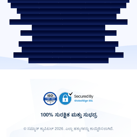
ಗುಣಮಟ್ಟ ಪಾಲಿಸಿ
ಸೋಶಿಯಲ್ ಮೀಡಿಯಾ ಪಾಲಿಸಿ
ಹಕ್ಕು ನಿರಾಕರಣೆ
ಬಡ್ಡಿ ದರ
ಬಡ್ಡಿ ದರ ನೀತಿ
ಫೀಸ್ ಮತ್ತು ಇತರ ಶುಲ್ಕಗಳು
ಅಗತ್ಯವಿರುವ ಡಾಕ್ಯುಮೆಂಟ್
ಮುಂಗಡ ಪಾವತಿ ಶುಲ್ಕಗಳು
ROI ಸ್ವಿಚ್ ಪಾಲಿಸಿ
ಸಹ-ಸಾಲ ಪಾಲಿಸಿ
ಸಹ-ಸಾಲ ನೀಡುವ ಪಾಲುದಾರಿಕೆಗಳು
ಸಾಲಗಾರರ ಶಿಕ್ಷಣ - SMA/ NPA ವರ್ಗೀಕರಣ
ಸಾಲಗಾರರ ಜಾಗೃತಿ -ಆರ್‌ಬಿಐ ಒಂಬುಡ್ಸ್‌ಮನ್ ಸ್ಕೀಮ್
ಸಾಲಗಾರರ ಜಾಗೃತಿ - ಆಸ್ತಿ ಡಾಕ್ಯುಮೆಂಟ್‌ಗಳನ್ನು ಹಸ್ತಾಂತರಿಸುವ ಪ್ರಕ್ರಿಯೆ
ಕಾರ್ಪೊರೇಟ್ ಆಡಳಿತದ ಆಂತರಿಕ ಮಾರ್ಗಸೂಚಿಗಳು
SARFAESI ಕಾಯ್ದೆ 2002 ರ ಅಡಿಯಲ್ಲಿ ಹೊಂದಿರುವ ಸುರಕ್ಷಿತ ಸ್ವತ್ತುಗಳು
ಸ್ಥಗಿತ ಸೇವಾ ಪೂರೈಕೆದಾರರು
ಡಿಜಿಟಲ್ ಸೋರ್ಸಿಂಗ್ ಪಾಲುದಾರರು
ಲಿಕ್ವಿಡಿಟಿ ರಿಸ್ಕ್ ಬಗ್ಗೆ ಪ್ರಕಟಣೆ
ಡಿಜಿಟಲ್ ಸರ್ವಿಸ್‌ಗಳು
ಸಿಕೆವೈಸಿ ಜಾಗೃತಿ ವಿಡಿಯೋ
CKYC ಜಾಗೃತಿ ಚಿತ್ರ
CSR
ಭಾರತದಲ್ಲಿ ವಸತಿ ಸ್ಥಳಗಳು
100% ಸುರಕ್ಷಿತ ಮತ್ತು ಸುಭದ್ರ
© ಸಮ್ಮಾನ್ ಕ್ಯಾಪಿಟಲ್ 2026. ಎಲ್ಲಾ ಹಕ್ಕುಗಳನ್ನು ಕಾಯ್ದಿರಿಸಲಾಗಿದೆ.