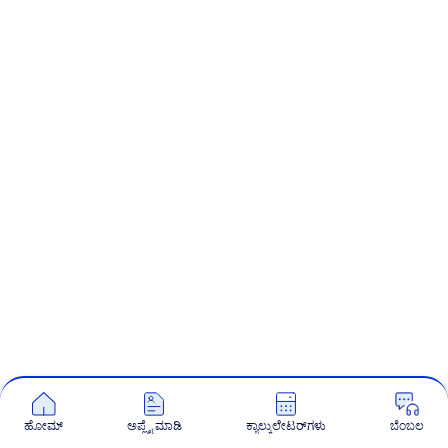
ಹೋಮ್
ಅಪ್ಲೈ ಮಾಡಿ
ಕ್ಯಾಲ್ಕುಲೇಟರ್‌ಗಳು
ಬೆಂಬಲ