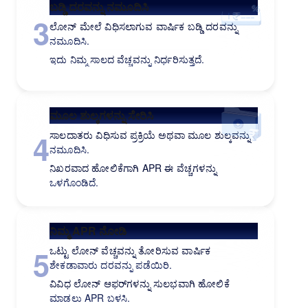
ಬಡ್ಡಿ ದರವನ್ನು ನಮೂದಿಸಿ
3
ಲೋನ್ ಮೇಲೆ ವಿಧಿಸಲಾಗುವ ವಾರ್ಷಿಕ ಬಡ್ಡಿ ದರವನ್ನು
ನಮೂದಿಸಿ.
ಇದು ನಿಮ್ಮ ಸಾಲದ ವೆಚ್ಚವನ್ನು ನಿರ್ಧರಿಸುತ್ತದೆ.
ಮೂಲ ಶುಲ್ಕಗಳನ್ನು ಸೇರಿಸಿ
4
ಸಾಲದಾತರು ವಿಧಿಸುವ ಪ್ರಕ್ರಿಯೆ ಅಥವಾ ಮೂಲ ಶುಲ್ಕವನ್ನು
ನಮೂದಿಸಿ.
ನಿಖರವಾದ ಹೋಲಿಕೆಗಾಗಿ APR ಈ ವೆಚ್ಚಗಳನ್ನು
ಒಳಗೊಂಡಿದೆ.
ನಿಮ್ಮ APR ನೋಡಿ
5
ಒಟ್ಟು ಲೋನ್ ವೆಚ್ಚವನ್ನು ತೋರಿಸುವ ವಾರ್ಷಿಕ
ಶೇಕಡಾವಾರು ದರವನ್ನು ಪಡೆಯಿರಿ.
ವಿವಿಧ ಲೋನ್ ಆಫರ್‌ಗಳನ್ನು ಸುಲಭವಾಗಿ ಹೋಲಿಕೆ
ಮಾಡಲು APR ಬಳಸಿ.