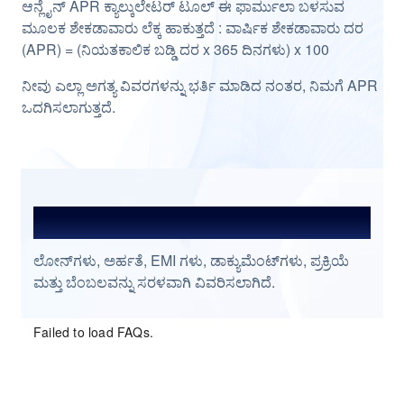
ಆನ್ಲೈನ್ APR ಕ್ಯಾಲ್ಕುಲೇಟರ್ ಟೂಲ್ ಈ ಫಾರ್ಮುಲಾ ಬಳಸುವ
ಮೂಲಕ ಶೇಕಡಾವಾರು ಲೆಕ್ಕ ಹಾಕುತ್ತದೆ : ವಾರ್ಷಿಕ ಶೇಕಡಾವಾರು ದರ
(APR) = (ನಿಯತಕಾಲಿಕ ಬಡ್ಡಿ ದರ x 365 ದಿನಗಳು) x 100
ನೀವು ಎಲ್ಲಾ ಅಗತ್ಯ ವಿವರಗಳನ್ನು ಭರ್ತಿ ಮಾಡಿದ ನಂತರ, ನಿಮಗೆ APR
ಒದಗಿಸಲಾಗುತ್ತದೆ.
ಆಗಾಗ್ಗೆ ಕೇಳುವ ಪ್ರಶ್ನೆಗಳು
ಲೋನ್‌ಗಳು, ಅರ್ಹತೆ, EMI ಗಳು, ಡಾಕ್ಯುಮೆಂಟ್‌ಗಳು, ಪ್ರಕ್ರಿಯೆ
ಮತ್ತು ಬೆಂಬಲವನ್ನು ಸರಳವಾಗಿ ವಿವರಿಸಲಾಗಿದೆ.
Failed to load FAQs.