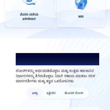
ಮೊದಲ ಬಾರಿಯ
NRI
ಖರೀದಿದಾರ
ಲೋನ್ ಅನ್ನು ಅರ್ಥಮಾಡಿಕೊಳ್ಳಿ. ಉತ್ತಮವಾದುದನ್ನು
ಆಯ್ಕೆಮಾಡಿ.
ಲೋನ್‌ಗಳನ್ನು ಅರ್ಥಮಾಡಿಕೊಳ್ಳಲು ಮತ್ತು ಉತ್ತಮ ಹಣಕಾಸಿನ
ನಿರ್ಧಾರಗಳನ್ನು ತೆಗೆದುಕೊಳ್ಳಲು ನಿಮಗೆ ಸಹಾಯ ಮಾಡಲು ಸರಳ
ಮಾರ್ಗದರ್ಶಿಗಳು ಮತ್ತು ತಜ್ಞರ ಒಳನೋಟಗಳು
ಎಲ್ಲಾ
ಇತ್ತೀಚಿನ
ಹೋಮ್ ಲೋನ್‌