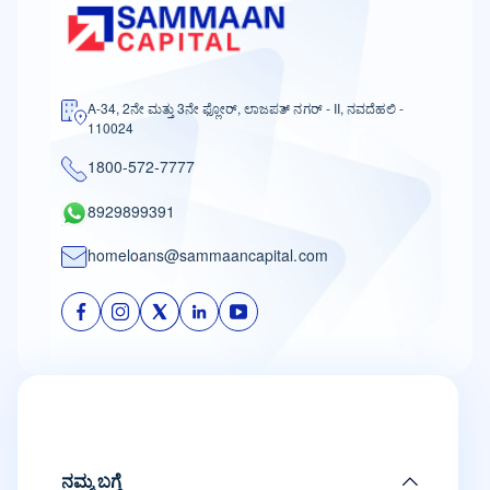
A-34, 2ನೇ ಮತ್ತು 3ನೇ ಫ್ಲೋರ್, ಲಾಜಪತ್ ನಗರ್ - II, ನವದೆಹಲಿ -
110024
1800-572-7777
8929899391
homeloans@sammaancapital.com
ನಮ್ಮ ಬಗ್ಗೆ