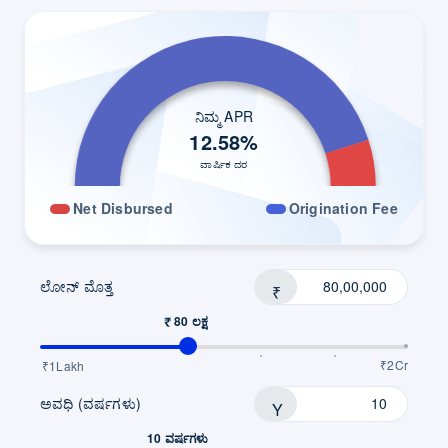
ನಿಮ್ಮ APR
12.58
%
ವಾರ್ಷಿಕ ದರ
Net Disbursed
Origination Fee
ಲೋನ್ ಮೊತ್ತ
₹
₹ 80 ಲಕ್ಷ
₹2Cr
₹1Lakh
ಅವಧಿ (ವರ್ಷಗಳು)
Y
10 ವರ್ಷಗಳು