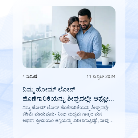
4 ನಿಮಿಷ
11 ಏಪ್ರಿಲ್ 2024
ನಿಮ್ಮ ಹೋಮ್ ಲೋನ್
ಹೊಣೆಗಾರಿಕೆಯನ್ನು ಶೀಘ್ರದಲ್ಲೇ ಆಫ್ಲೋಡ್
ಮಾಡಲಾಗುತ್ತಿದೆ
ನಿಮ್ಮ ಹೋಮ್ ಲೋನ್ ಹೊಣೆಗಾರಿಕೆಯನ್ನು ಶೀಘ್ರದಲ್ಲೇ
ಕಡಿಮೆ ಮಾಡುವುದು- ನೀವು ಮಧ್ಯಮ ಗಾತ್ರದ ಮನೆ
ಅಥವಾ ಪ್ರೀಮಿಯಂ ಆಸ್ತಿಯನ್ನು ಖರೀದಿಸುತ್ತಿದ್ದರೆ, ನೀವು
ಹೋಮ್ ಲೋನ್ ಪಡೆಯುವ ಸಾಧ್ಯತೆಗಳು ಹೆಚ್ಚಾಗಿರುತ್ತವೆ.