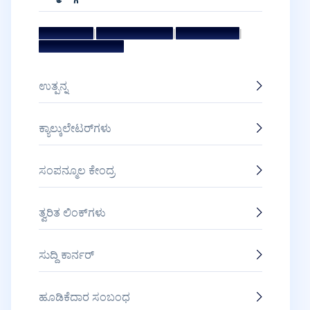
|
|
|
ಧ್ಯೇಯ ಮತ್ತು ಗುರಿ
ಮ್ಯಾನೇಜ್‌ಮೆಂಟ್ ಟೀಮ್
ನಿರ್ದೇಶಕರ ಮಂಡಳಿ
ಪ್ರಶಸ್ತಿಗಳು ಮತ್ತು ಗೌರವಗಳು
ಉತ್ಪನ್ನ
ಕ್ಯಾಲ್ಕುಲೇಟರ್‌ಗಳು
ಸಂಪನ್ಮೂಲ ಕೇಂದ್ರ
ತ್ವರಿತ ಲಿಂಕ್‌ಗಳು
ಸುದ್ದಿ ಕಾರ್ನರ್
ಹೂಡಿಕೆದಾರ ಸಂಬಂಧ