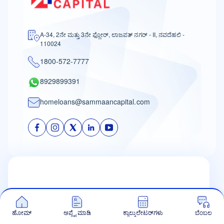
A-34, 2ನೇ ಮತ್ತು 3ನೇ ಫ್ಲೋರ್, ಲಾಜಪತ್ ನಗರ್ - II, ನವದೆಹಲಿ -
110024
1800-572-7777
8929899391
homeloans@sammaancapital.com
ನಮ್ಮ ಬಗ್ಗೆ
ಹೋಮ್
ಅಪ್ಲೈ ಮಾಡಿ
ಕ್ಯಾಲ್ಕುಲೇಟರ್‌ಗಳು
ಬೆಂಬಲ