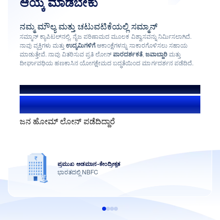
ಆಯ್ಕೆ ಮಾಡಬೇಕು
ನಮ್ಮ ಮೌಲ್ಯ ಮತ್ತು ಚಟುವಟಿಕೆಯಲ್ಲಿ ಸಮ್ಮಾನ್
ಸಮ್ಮಾನ್ ಕ್ಯಾಪಿಟಲ್‌ನಲ್ಲಿ, ನೈಜ ಪರಿಣಾಮದ ಮೂಲಕ ವಿಶ್ವಾಸವನ್ನು ನಿರ್ಮಿಸಲಾಗಿದೆ.
ನಾವು ವ್ಯಕ್ತಿಗಳು ಮತ್ತು
ಉದ್ಯಮಿಗಳಿಗೆ
ಆಕಾಂಕ್ಷೆಗಳನ್ನು ಸಾಕಾರಗೊಳಿಸಲು ಸಹಾಯ
ಮಾಡುತ್ತೇವೆ. ನಾವು ವಿತರಿಸುವ ಪ್ರತಿ ಲೋನ್
ಪಾರದರ್ಶಕತೆ
,
ಜವಾಬ್ದಾರಿ
ಮತ್ತು
ದೀರ್ಘಾವಧಿಯ ಹಣಕಾಸಿನ ಯೋಗಕ್ಷೇಮದ ಬದ್ಧತೆಯಿಂದ ಮಾರ್ಗದರ್ಶನ ಪಡೆದಿದೆ.
ನಾವು ಸಹಾಯ ಮಾಡಿದ್ದೇವೆ
1.4+ ಮಿಲಿಯನ್ ಬಳಕೆದಾರರು
ಜನ ಹೋಮ್ ಲೋನ್ ಪಡೆದಿದ್ದಾರೆ
ಪ್ರಮುಖ ಅಡಮಾನ-ಕೇಂದ್ರೀಕೃತ
ಭಾರತದಲ್ಲಿ NBFC