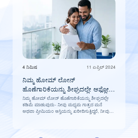
4 ನಿಮಿಷ
11 ಏಪ್ರಿಲ್ 2024
ನಿಮ್ಮ ಹೋಮ್ ಲೋನ್
ಹೊಣೆಗಾರಿಕೆಯನ್ನು ಶೀಘ್ರದಲ್ಲೇ ಆಫ್ಲೋಡ್
ಮಾಡಲಾಗುತ್ತಿದೆ
ನಿಮ್ಮ ಹೋಮ್ ಲೋನ್ ಹೊಣೆಗಾರಿಕೆಯನ್ನು ಶೀಘ್ರದಲ್ಲೇ
ಕಡಿಮೆ ಮಾಡುವುದು- ನೀವು ಮಧ್ಯಮ ಗಾತ್ರದ ಮನೆ
ಅಥವಾ ಪ್ರೀಮಿಯಂ ಆಸ್ತಿಯನ್ನು ಖರೀದಿಸುತ್ತಿದ್ದರೆ, ನೀವು
ಹೋಮ್ ಲೋನ್ ಪಡೆಯುವ ಸಾಧ್ಯತೆಗಳು ಹೆಚ್ಚಾಗಿರುತ್ತವೆ.