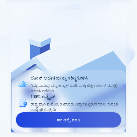
ಲೋನ್ ಅರ್ಹತೆಯನ್ನು ಗರಿಷ್ಠಗೊಳಿಸಿ
ನಿಮ್ಮ ಸಾಮರ್ಥ್ಯವನ್ನು ಅನ್ಲಾಕ್ ಮಾಡಿ ಮತ್ತು ಹೆಚ್ಚಿನ ಲೋನ್ ಮೊತ್ತಕ್ಕೆ
ಅರ್ಹತೆ ಪಡೆಯಿರಿ
100% ಆನ್ಲೈನ್
ರಾಷ್ಟ್ರವ್ಯಾಪಿ ಮನೆ ಖರೀದಿದಾರರು ವಿಶ್ವಾಸವಿಟ್ಟಿರುವ ಸರಳ, ಸುರಕ್ಷಿತ
ಮತ್ತು ತ್ವರಿತ ಪ್ರಕ್ರಿಯೆ
ಈಗ ಅಪ್ಲೈ ಮಾಡಿ