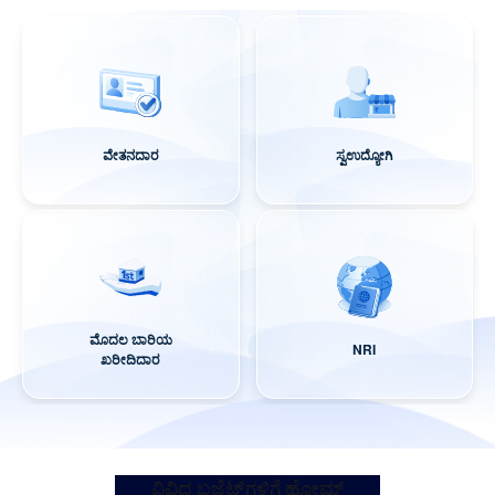
ವೇತನದಾರ
ಸ್ವಉದ್ಯೋಗಿ
ಮೊದಲ ಬಾರಿಯ
NRI
ಖರೀದಿದಾರ
ವಿವಿಧ ಬಜೆಟ್‌ಗಳಿಗೆ ಹೋಮ್