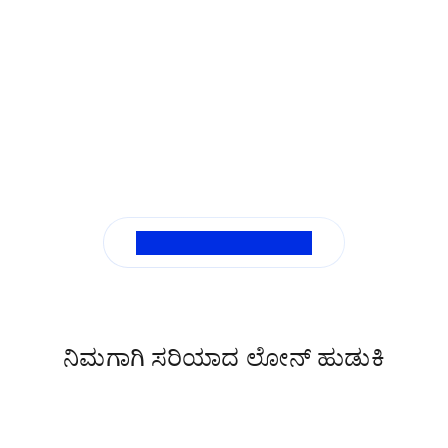
ಎಲ್ಲಾ ಎಫ್ಎಕ್ಯುಗಳನ್ನು ನೋಡಿ
ನಿಮಗಾಗಿ ಸರಿಯಾದ ಲೋನ್ ಹುಡುಕಿ