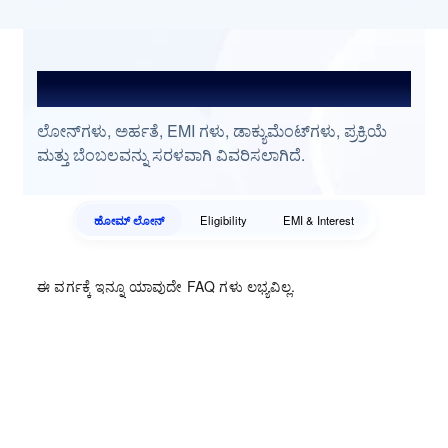
ಆಗಾಗ್ಗೆ ಕೇಳುವ ಪ್ರಶ್ನೆಗಳು
ಲೋನ್‌ಗಳು, ಅರ್ಹತೆ, EMI ಗಳು, ಡಾಕ್ಯುಮೆಂಟ್‌ಗಳು, ಪ್ರಕ್ರಿಯೆ
ಮತ್ತು ಬೆಂಬಲವನ್ನು ಸರಳವಾಗಿ ವಿವರಿಸಲಾಗಿದೆ.
ಹೋಮ್ ಲೋನ್‌
Eligibility
EMI & Interest
ಈ ವರ್ಗಕ್ಕೆ ಇನ್ನೂ ಯಾವುದೇ FAQ ಗಳು ಲಭ್ಯವಿಲ್ಲ.