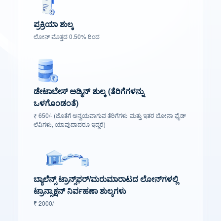
ಪ್ರಕ್ರಿಯಾ ಶುಲ್ಕ
ಲೋನ್ ಮೊತ್ತದ 0.50% ರಿಂದ
ಡೇಟಾಬೇಸ್ ಅಡ್ಮಿನ್ ಶುಲ್ಕ (ತೆರಿಗೆಗಳನ್ನು
ಒಳಗೊಂಡಂತೆ)
₹ 650/- (ಜೊತೆಗೆ ಅನ್ವಯವಾಗುವ ತೆರಿಗೆಗಳು ಮತ್ತು ಇತರ ಬೋನಾ ಫೈಡ್
ಲೆವಿಗಳು, ಯಾವುದಾದರೂ ಇದ್ದರೆ)
ಬ್ಯಾಲೆನ್ಸ್ ಟ್ರಾನ್ಸ್‌ಫರ್/ಮರುಮಾರಾಟದ ಲೋನ್‌ಗಳಲ್ಲಿ
ಟ್ರಾನ್ಸಾಕ್ಷನ್ ನಿರ್ವಹಣಾ ಶುಲ್ಕಗಳು
₹ 2000/-