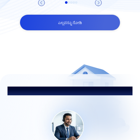
ಎಲ್ಲವನ್ನೂ ನೋಡಿ
ಹೆಡಿಂಗ್