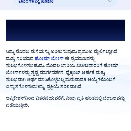
ವಿವರಗಳನ್ನು ಹುಡುಕಿ
ವಿವರಗಳನ್ನು ಹುಡುಕಿ
ಪ್ರಯೋಜನಗಳು
ಮೊದಲ ಬಾರಿಯ ಖರೀದಿದಾರರಿಗೆ ಹೋಮ್
SCL ಏಕೆ ಆಯ್ಕೆ ಮಾಡಬೇಕು
ಲೋನ್
ಪ್ರಕ್ರಿಯಾ ಫೀಸು ಮತ್ತು ಶುಲ್ಕಗಳು
ನಿಮ್ಮ ಮೊದಲ ಮನೆಯನ್ನು ಖರೀದಿಸುವುದು ಪ್ರಮುಖ ಮೈಲಿಗಲ್ಲಾಗಿದೆ
ಅಗತ್ಯ ಡಾಕ್ಯುಮೆಂಟ್‌ಗಳು
ಮತ್ತು ಸರಿಯಾದ
ಹೋಮ್ ಲೋನ್
ಈ ಪ್ರಯಾಣವನ್ನು
ಸುಲಭಗೊಳಿಸಬಹುದು. ಮೊದಲ ಬಾರಿಯ ಖರೀದಿದಾರರಿಗೆ ಹೋಮ್
ಕ್ಯಾಲ್ಕುಲೇಟರ್‌ಗಳು
ಲೋನ್‌ಗಳನ್ನು ಸ್ಪಷ್ಟ ಮಾರ್ಗದರ್ಶನ, ಫ್ಲೆಕ್ಸಿಬಲ್ ಅರ್ಹತೆ ಮತ್ತು
ವಿಶೇಷ ಫೀಚರ್‌ಗಳು ಮತ್ತು ಆಫರ್‌ಗಳು
ಸುಲಭವಾಗಿ ಅರ್ಥ ಮಾಡಿಕೊಳ್ಳಬಲ್ಲ ಮರುಪಾವತಿ ಆಯ್ಕೆಗಳೊಂದಿಗೆ
ವಿನ್ಯಾಸಗೊಳಿಸಲಾಗಿದ್ದು, ಪ್ರಕ್ರಿಯೆ ಸರಳವಾಗಿದೆ.
ಲೋನ್‌ಗೆ ಸರಳ ಹಂತಗಳು
ಅಪ್ಲಿಕೇಶನ್‌ನಿಂದ ವಿತರಣೆಯವರೆಗೆ, ನೀವು ಪ್ರತಿ ಹಂತದಲ್ಲಿ ಬೆಂಬಲವನ್ನು
FAQ ಗಳು
ಪಡೆಯುತ್ತೀರಿ.
ನಿಮಗಾಗಿ ಸರಿಯಾದ ಲೋನ್
ನಿಮ್ಮ ನಗರದಲ್ಲಿ ಹೋಮ್ ಲೋನ್
ಸಂಬಂಧಿತ ಉತ್ಪನ್ನಗಳು