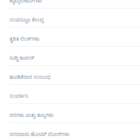
ಕ್ಯಾಲ್ಕುಲೇಟರ್‌ಗಳು
ಸಂಪನ್ಮೂಲ ಕೇಂದ್ರ
ತ್ವರಿತ ಲಿಂಕ್‌ಗಳು
ಸುದ್ದಿ ಕಾರ್ನರ್
ಹೂಡಿಕೆದಾರ ಸಂಬಂಧ
ಸಂಪರ್ಕಿಸಿ
ದರಗಳು ಮತ್ತು ಶುಲ್ಕಗಳು
ನಗರವಾರು ಹೋಮ್ ಲೋನ್‌ಗಳು