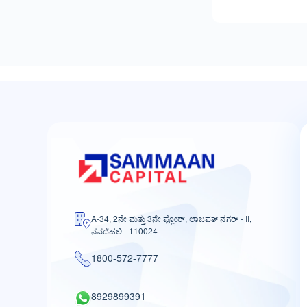
A-34, 2ನೇ ಮತ್ತು 3ನೇ ಫ್ಲೋರ್, ಲಾಜಪತ್ ನಗರ್ - II,
ನವದೆಹಲಿ - 110024
1800-572-7777
8929899391