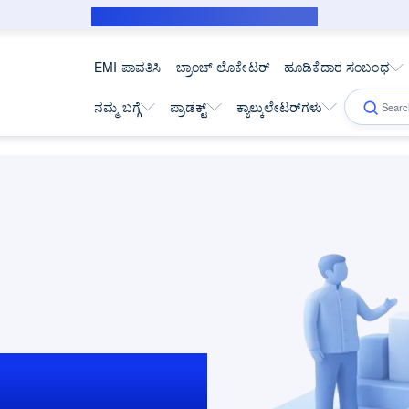
ಸಬ್‌ವೆನ್ಶನ್ ಸಾಲಗಾರರಿಗೆ ಸಾರ್ವಜನಿಕ ನೋಟಿಸ್
EMI ಪಾವತಿಸಿ
ಬ್ರಾಂಚ್ ಲೊಕೇಟರ್
ಹೂಡಿಕೆದಾರ ಸಂಬಂಧ
ನಮ್ಮ ಬಗ್ಗೆ
ಪ್ರಾಡಕ್ಟ್
ಕ್ಯಾಲ್ಕುಲೇಟರ್‌ಗಳು
ಮತ್ತು