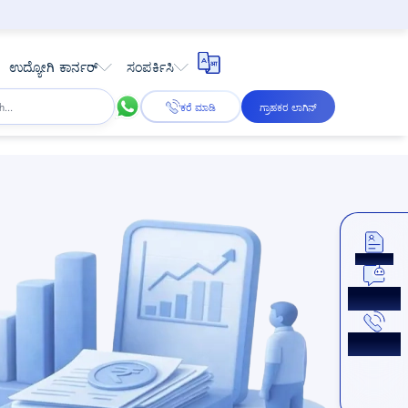
ಉದ್ಯೋಗಿ ಕಾರ್ನರ್
ಸಂಪರ್ಕಿಸಿ
ಕರೆ ಮಾಡಿ
ಗ್ರಾಹಕರ ಲಾಗಿನ್
ಅಪ್ಲೈ ಮಾಡಿ
ಈಗ ಚಾಟ್
ಮಾಡಿ
ಕಾಲ್‌ಬ್ಯಾಕ್
ಪಡೆಯಿರಿ