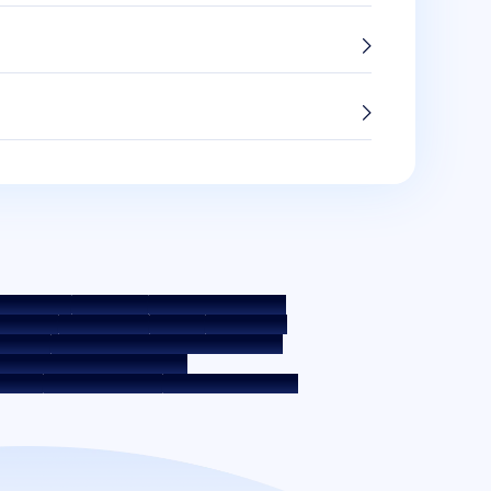
ುಕೀ ಪಾಲಿಸಿ
ಗೌಪ್ಯತಾ ನೀತಿ
ನಿಯಮ ಮತ್ತು ಷರತ್ತುಗಳು
 ಪಾಲಿಸಿ
ಹಕ್ಕು ನಿರಾಕರಣೆ
ಬಡ್ಡಿ ದರ
ಬಡ್ಡಿ ದರ ನೀತಿ
ಿಕೆಗಳು
ಸಾಲಗಾರರ ಶಿಕ್ಷಣ - SMA/ NPA ವರ್ಗೀಕರಣ
 ಆಡಳಿತದ ಆಂತರಿಕ ಮಾರ್ಗಸೂಚಿಗಳು
 ಪ್ರಕಟಣೆ
ಡಿಜಿಟಲ್ ಸರ್ವಿಸ್‌ಗಳು
ಸಿಕೆವೈಸಿ ಜಾಗೃತಿ ವಿಡಿಯೋ