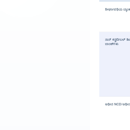
ದೀರ್ಘಾವಧಿಯ ಬ್ಯಾಂಕ
ನಾನ್ ಕನ್ವರ್ಟಿಬಲ್ ಡಿ
ಬಾಂಡ್‌ಗಳು
ಅಧೀನ NCD/ಅಧೀನ ಸ