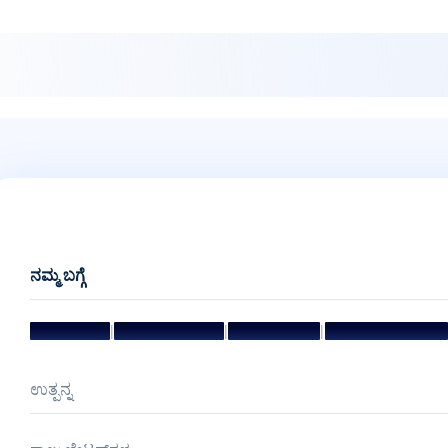
ನಮ್ಮ ಬಗ್ಗೆ
|
|
|
ಧ್ಯೇಯ ಮತ್ತು ಗುರಿ
ಮ್ಯಾನೇಜ್‌ಮೆಂಟ್ ಟೀಮ್
ನಿರ್ದೇಶಕರ ಮಂಡಳಿ
ಪ್ರಶಸ್ತಿಗಳು ಮತ್ತು ಗೌರವಗಳು
ಉತ್ಪನ್ನ