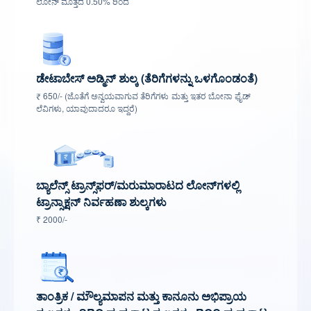
ಲೋನ್ ಮೊತ್ತದ 0.50% ರಿಂದ
ಡೇಟಾಬೇಸ್ ಅಡ್ಮಿನ್ ಶುಲ್ಕ (ತೆರಿಗೆಗಳನ್ನು ಒಳಗೊಂಡಂತೆ)
₹ 650/- (ಜೊತೆಗೆ ಅನ್ವಯವಾಗುವ ತೆರಿಗೆಗಳು ಮತ್ತು ಇತರ ಬೋನಾ ಫೈಡ್
ಲೆವಿಗಳು, ಯಾವುದಾದರೂ ಇದ್ದರೆ)
ಬ್ಯಾಲೆನ್ಸ್ ಟ್ರಾನ್ಸ್‌ಫರ್/ಮರುಮಾರಾಟದ ಲೋನ್‌ಗಳಲ್ಲಿ
ಟ್ರಾನ್ಸಾಕ್ಷನ್ ನಿರ್ವಹಣಾ ಶುಲ್ಕಗಳು
₹ 2000/-
ತಾಂತ್ರಿಕ / ಮೌಲ್ಯಮಾಪನ ಮತ್ತು ಕಾನೂನು ಅಭಿಪ್ರಾಯ