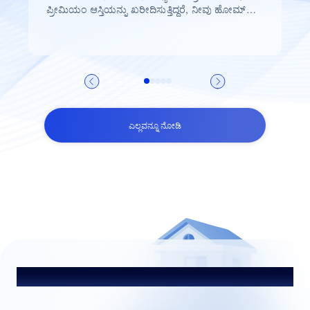
ಪ್ರೀಮಿಯಂ ಆಸ್ತಿಯನ್ನು ಖರೀದಿಸುತ್ತಿದ್ದರೆ, ನೀವು ಹೋಮ್
ಲೋನ್ ಪಡೆಯುವ ಸಾಧ್ಯತೆಗಳು ಹೆಚ್ಚಾಗಿರುತ್ತವೆ.
ಎಲ್ಲವನ್ನೂ ನೋಡಿ
ನಮ್ಮ ಸಲಹೆಗಾರರೊಂದಿಗೆ ಮಾತನಾಡಿ