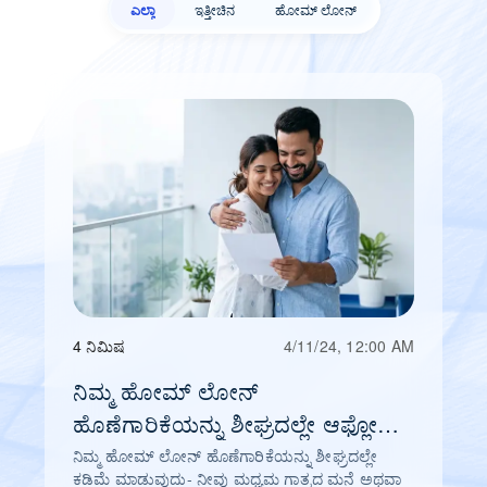
ಎಲ್ಲಾ
ಇತ್ತೀಚಿನ
ಹೋಮ್ ಲೋನ್‌
4 ನಿಮಿಷ
4/11/24, 12:00 AM
ನಿಮ್ಮ ಹೋಮ್ ಲೋನ್
ಹೊಣೆಗಾರಿಕೆಯನ್ನು ಶೀಘ್ರದಲ್ಲೇ ಆಫ್ಲೋಡ್
ಮಾಡಲಾಗುತ್ತಿದೆ
ನಿಮ್ಮ ಹೋಮ್ ಲೋನ್ ಹೊಣೆಗಾರಿಕೆಯನ್ನು ಶೀಘ್ರದಲ್ಲೇ
ಕಡಿಮೆ ಮಾಡುವುದು- ನೀವು ಮಧ್ಯಮ ಗಾತ್ರದ ಮನೆ ಅಥವಾ