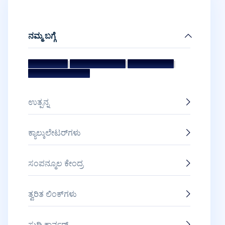
ನಮ್ಮ ಬಗ್ಗೆ
|
|
|
ಧ್ಯೇಯ ಮತ್ತು ಗುರಿ
ಮ್ಯಾನೇಜ್‌ಮೆಂಟ್ ಟೀಮ್
ನಿರ್ದೇಶಕರ ಮಂಡಳಿ
ಪ್ರಶಸ್ತಿಗಳು ಮತ್ತು ಗೌರವಗಳು
ಉತ್ಪನ್ನ
ಕ್ಯಾಲ್ಕುಲೇಟರ್‌ಗಳು
ಸಂಪನ್ಮೂಲ ಕೇಂದ್ರ
ತ್ವರಿತ ಲಿಂಕ್‌ಗಳು
ಸುದ್ದಿ ಕಾರ್ನರ್