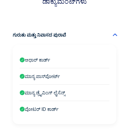
ಡಾಕ್ಯುಮೆಂಟ್‌ಗಳು
ಗುರುತು ಮತ್ತು ನಿವಾಸದ ಪುರಾವೆ
ಆಧಾರ್ ಕಾರ್ಡ್
ಮಾನ್ಯ ಪಾಸ್‌ಪೋರ್ಟ್
ಮಾನ್ಯ ಡ್ರೈವಿಂಗ್ ಲೈಸೆನ್ಸ್
ವೋಟರ್ ID ಕಾರ್ಡ್