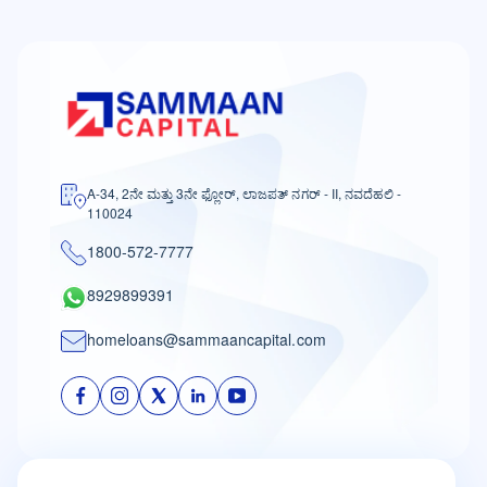
A-34, 2ನೇ ಮತ್ತು 3ನೇ ಫ್ಲೋರ್, ಲಾಜಪತ್ ನಗರ್ - II, ನವದೆಹಲಿ -
110024
1800-572-7777
8929899391
homeloans@sammaancapital.com