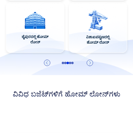
ಕೊಯಂಬತ್ತೂರಿನಲ್ಲಿ
ಗುರುಗ್ರಾಮದಲ್ಲಿ ಹೋಮ್
ಹೋಮ್ ಲೋನ್
ಲೋನ್
ವಿವಿಧ ಬಜೆಟ್‌ಗಳಿಗೆ ಹೋಮ್ ಲೋನ್‌ಗಳು