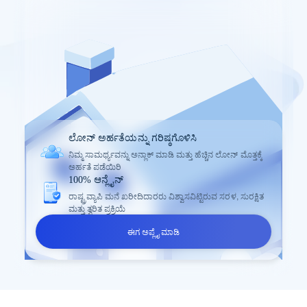
ಲೋನ್ ಅರ್ಹತೆಯನ್ನು ಗರಿಷ್ಠಗೊಳಿಸಿ
ನಿಮ್ಮ ಸಾಮರ್ಥ್ಯವನ್ನು ಅನ್ಲಾಕ್ ಮಾಡಿ ಮತ್ತು ಹೆಚ್ಚಿನ ಲೋನ್ ಮೊತ್ತಕ್ಕೆ
ಅರ್ಹತೆ ಪಡೆಯಿರಿ
100% ಆನ್ಲೈನ್
ರಾಷ್ಟ್ರವ್ಯಾಪಿ ಮನೆ ಖರೀದಿದಾರರು ವಿಶ್ವಾಸವಿಟ್ಟಿರುವ ಸರಳ, ಸುರಕ್ಷಿತ
ಮತ್ತು ತ್ವರಿತ ಪ್ರಕ್ರಿಯೆ
ಈಗ ಅಪ್ಲೈ ಮಾಡಿ