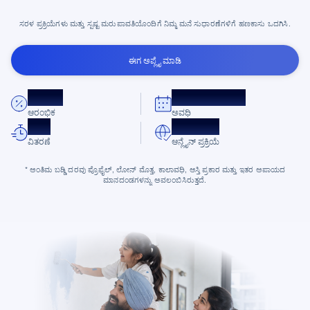
ಸರಳ ಪ್ರಕ್ರಿಯೆಗಳು ಮತ್ತು ಸ್ಪಷ್ಟ ಮರುಪಾವತಿಯೊಂದಿಗೆ ನಿಮ್ಮ ಮನೆ ಸುಧಾರಣೆಗಳಿಗೆ ಹಣಕಾಸು ಒದಗಿಸಿ.
ಈಗ ಅಪ್ಲೈ ಮಾಡಿ
8.75%*
30 ವರ್ಷಗಳವರೆಗೆ
ಆರಂಭಿಕ
ಅವಧಿ
ತ್ವರಿತ
100%
ವಿತರಣೆ
ಆನ್ಲೈನ್ ಪ್ರಕ್ರಿಯೆ
* ಅಂತಿಮ ಬಡ್ಡಿ ದರವು ಪ್ರೊಫೈಲ್, ಲೋನ್ ಮೊತ್ತ, ಕಾಲಾವಧಿ, ಆಸ್ತಿ ಪ್ರಕಾರ ಮತ್ತು ಇತರ ಅಪಾಯದ
ಮಾನದಂಡಗಳನ್ನು ಅವಲಂಬಿಸಿರುತ್ತದೆ.