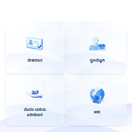
ವೇತನದಾರ
ಸ್ವಉದ್ಯೋಗಿ
ಮೊದಲ ಬಾರಿಯ
NRI
ಖರೀದಿದಾರ